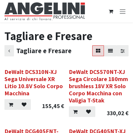
Passa al contenuto
Tagliare e Fresare
Tagliare e Fresare
DeWalt DCS310N-XJ
DeWalt DCS570NT-XJ
Sega Universale XR
Sega Circolare 180mm
Litio 10.8V Solo Corpo
brushless 18V XR Solo
Macchina
Corpo Macchina con
Valigia T-Stak
155,45
€
330,02
€
DeWalt DCG405FNT-
DeWalt DCG405NT-XJ