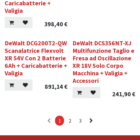
Caricabatterie +
Valigia
398,40
€
DeWalt DCG200T2-QW
DeWalt DCS356NT-XJ
Scanalatrice Flexvolt
Multifunzione Taglio e
XR 54V Con 2 Batterie
Fresa ad Oscillazione
6Ah + Caricabatterie +
XR 18V Solo Corpo
Valigia
Macchina + Valigia +
Accessori
891,14
€
241,90
€
1
2
3