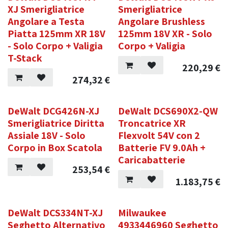
XJ Smerigliatrice
Smerigliatrice
Angolare a Testa
Angolare Brushless
Piatta 125mm XR 18V
125mm 18V XR - Solo
- Solo Corpo + Valigia
Corpo + Valigia
T-Stack
220,29
€
274,32
€
DeWalt DCG426N-XJ
DeWalt DCS690X2-QW
Smerigliatrice Diritta
Troncatrice XR
Assiale 18V - Solo
Flexvolt 54V con 2
Corpo in Box Scatola
Batterie FV 9.0Ah +
Caricabatterie
253,54
€
1.183,75
€
DeWalt DCS334NT-XJ
Milwaukee
Seghetto Alternativo
4933446960 Seghetto