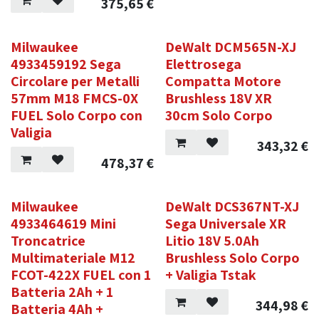
375,65
€
Milwaukee
DeWalt DCM565N-XJ
4933459192 Sega
Elettrosega
Circolare per Metalli
Compatta Motore
57mm M18 FMCS-0X
Brushless 18V XR
FUEL Solo Corpo con
30cm Solo Corpo
Valigia
343,32
€
478,37
€
Milwaukee
DeWalt DCS367NT-XJ
4933464619 Mini
Sega Universale XR
Troncatrice
Litio 18V 5.0Ah
Multimateriale M12
Brushless Solo Corpo
FCOT-422X FUEL con 1
+ Valigia Tstak
Batteria 2Ah + 1
344,98
€
Batteria 4Ah +