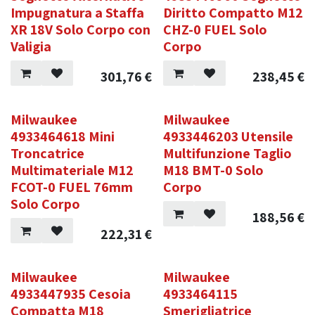
Impugnatura a Staffa
Diritto Compatto M12
XR 18V Solo Corpo con
CHZ-0 FUEL Solo
Valigia
Corpo
301,76
€
238,45
€
Milwaukee
Milwaukee
4933464618 Mini
4933446203 Utensile
Troncatrice
Multifunzione Taglio
Multimateriale M12
M18 BMT-0 Solo
FCOT-0 FUEL 76mm
Corpo
Solo Corpo
188,56
€
222,31
€
Milwaukee
Milwaukee
4933447935 Cesoia
4933464115
Compatta M18
Smerigliatrice