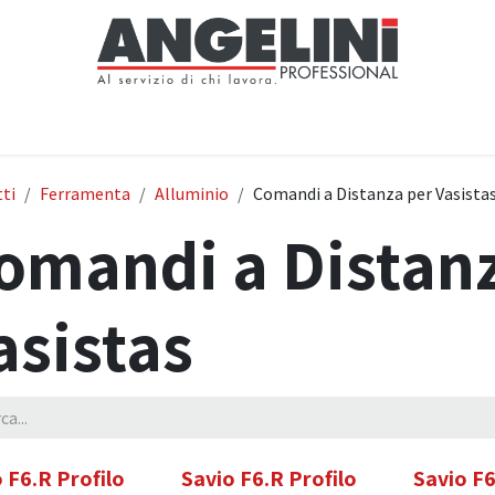
Home
Negozio
Servizi
Notizie
Chi siamo
Contattaci
ti
Ferramenta
Alluminio
Comandi a Distanza per Vasista
omandi a Distanz
asistas
 F6.R Profilo
Savio F6.R Profilo
Savio F6