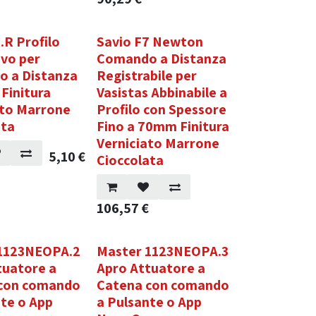
.R Profilo
Savio F7 Newton
avo per
Comando a Distanza
 a Distanza
Registrabile per
Finitura
Vasistas Abbinabile a
ato Marrone
Profilo con Spessore
ata
Fino a 70mm Finitura
Verniciato Marrone
5,10
€
Cioccolata
106,57
€
1123NEOPA.2
Master 1123NEOPA.3
tuatore a
Apro Attuatore a
con comando
Catena con comando
nte o App
a Pulsante o App