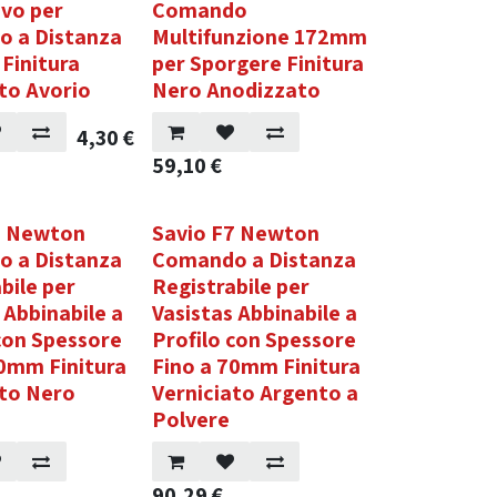
avo per
Comando
 a Distanza
Multifunzione 172mm
Finitura
per Sporgere Finitura
to Avorio
Nero Anodizzato
4,30
€
59,10
€
7 Newton
Savio F7 Newton
 a Distanza
Comando a Distanza
bile per
Registrabile per
 Abbinabile a
Vasistas Abbinabile a
 con Spessore
Profilo con Spessore
70mm Finitura
Fino a 70mm Finitura
ato Nero
Verniciato Argento a
Polvere
90,29
€