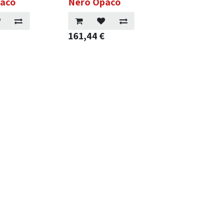
paco
Nero Opaco
161,44
€