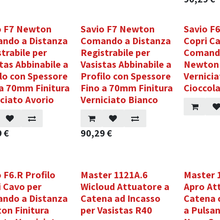
o F7 Newton
Savio F7 Newton
Savio F6
ndo a Distanza
Comando a Distanza
Copri C
trabile per
Registrabile per
Comando
tas Abbinabile a
Vasistas Abbinabile a
Newton 
lo con Spessore
Profilo con Spessore
Vernici
 a 70mm Finitura
Fino a 70mm Finitura
Cioccol
ciato Avorio
Verniciato Bianco
9
€
90,29
€
 F6.R Profilo
Master 1121A.6
Master 
i Cavo per
Wicloud Attuatore a
Apro At
ndo a Distanza
Catena ad Incasso
Catena 
on Finitura
per Vasistas R40
a Pulsa