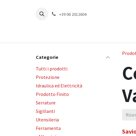
Passa al contenuto
+39 06 2012604
Prodot
Categorie
C
Tutti i prodotti
Protezione
Idraulica ed Elettricità
V
Prodotto Finito
Serrature
Sigillanti
Utensileria
Ferramenta
Savio