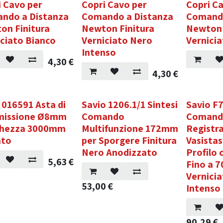
i Cavo per
Copri Cavo per
Copri C
ndo a Distanza
Comando a Distanza
Comando
on Finitura
Newton Finitura
Newton 
iciato Bianco
Verniciato Nero
Vernicia
Intenso
4,30
€
4,30
€
 016591 Asta di
Savio 1206.1/1 Sintesi
Savio F
missione Ø8mm
Comando
Comando
hezza 3000mm
Multifunzione 172mm
Registra
ato
per Sporgere Finitura
Vasistas
Nero Anodizzato
Profilo
5,63
€
Fino a 
Vernici
53,00
€
Intenso
90,29
€