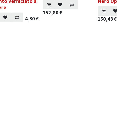
nto Verniciato a
Nero O
ere
152,80
€
4,30
€
150,43
€