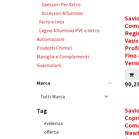
Spessori Per Vetro
Accessori Alluminio
Savi
Ferro e Inox
Coma
Legno Alluminio PVC e Vetro
Regis
Automazioni
Vasis
Profi
Prodotti Chimici
Fino
Maniglie e Complementi
Verni
Guarnizioni
Marca
90,2
Savio
Tag
Copr
evidenza
Coma
offerta
Newt