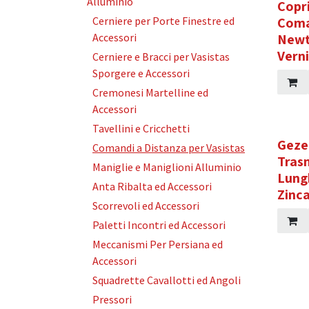
Alluminio
Copr
Cerniere per Porte Finestre ed
Coma
Accessori
Newt
Vern
Cerniere e Bracci per Vasistas
Sporgere e Accessori
Cremonesi Martelline ed
Accessori
Tavellini e Cricchetti
Geze
Comandi a Distanza per Vasistas
Tras
Maniglie e Maniglioni Alluminio
Lung
Anta Ribalta ed Accessori
Zinc
Scorrevoli ed Accessori
Paletti Incontri ed Accessori
Meccanismi Per Persiana ed
Accessori
Squadrette Cavallotti ed Angoli
Pressori