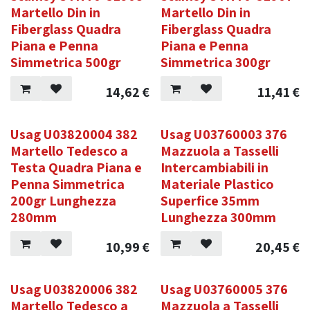
Martello Din in
Martello Din in
Fiberglass Quadra
Fiberglass Quadra
Piana e Penna
Piana e Penna
Simmetrica 500gr
Simmetrica 300gr
14,62
€
11,41
€
Usag U03820004 382
Usag U03760003 376
Martello Tedesco a
Mazzuola a Tasselli
Testa Quadra Piana e
Intercambiabili in
Penna Simmetrica
Materiale Plastico
200gr Lunghezza
Superfice 35mm
280mm
Lunghezza 300mm
10,99
€
20,45
€
Usag U03820006 382
Usag U03760005 376
Martello Tedesco a
Mazzuola a Tasselli