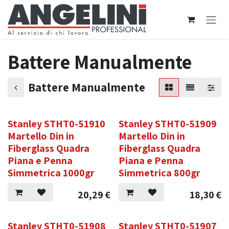
Passa al contenuto
Battere Manualmente
Battere Manualmente
Stanley STHT0-51910
Stanley STHT0-51909
Martello Din in
Martello Din in
Fiberglass Quadra
Fiberglass Quadra
Piana e Penna
Piana e Penna
Simmetrica 1000gr
Simmetrica 800gr
20,29
€
18,30
€
Stanley STHT0-51908
Stanley STHT0-51907