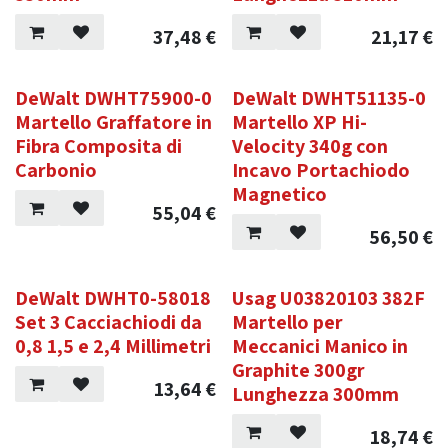
37,48
€
21,17
€
DeWalt DWHT75900-0
DeWalt DWHT51135-0
Martello Graffatore in
Martello XP Hi-
Fibra Composita di
Velocity 340g con
Carbonio
Incavo Portachiodo
Magnetico
55,04
€
56,50
€
DeWalt DWHT0-58018
Usag U03820103 382F
Set 3 Cacciachiodi da
Martello per
0,8 1,5 e 2,4 Millimetri
Meccanici Manico in
Graphite 300gr
13,64
€
Lunghezza 300mm
18,74
€