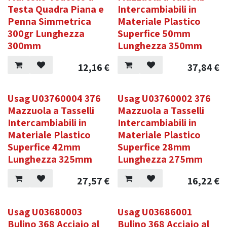
Testa Quadra Piana e
Intercambiabili in
Penna Simmetrica
Materiale Plastico
300gr Lunghezza
Superfice 50mm
300mm
Lunghezza 350mm
12,16
€
37,84
€
Usag U03760004 376
Usag U03760002 376
Mazzuola a Tasselli
Mazzuola a Tasselli
Intercambiabili in
Intercambiabili in
Materiale Plastico
Materiale Plastico
Superfice 42mm
Superfice 28mm
Lunghezza 325mm
Lunghezza 275mm
27,57
€
16,22
€
Usag U03680003
Usag U03686001
Bulino 368 Acciaio al
Bulino 368 Acciaio al