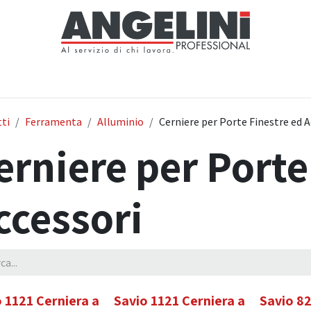
Home
Negozio
Servizi
Notizie
Chi siamo
Contattaci
ti
Ferramenta
Alluminio
Cerniere per Porte Finestre ed A
erniere per Porte
ccessori
 1121 Cerniera a
Savio 1121 Cerniera a
Savio 8