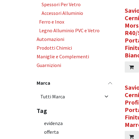
Spessori Per Vetro
Savio
Accessori Alluminio
Cerni
Ferro e Inox
Mors
Legno Alluminio PVC e Vetro
R40/
Automazioni
Port
Finit
Prodotti Chimici
Bian
Maniglie e Complementi
Guarnizioni
Marca
Savi
Cerni
Profi
Port
Tag
Finit
evidenza
Marr
offerta