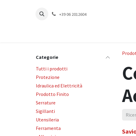
Passa al contenuto
+39 06 2012604
Prodot
Categorie
C
Tutti i prodotti
Protezione
Idraulica ed Elettricità
A
Prodotto Finito
Serrature
Sigillanti
Utensileria
Ferramenta
Savio