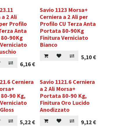
23.11
Savio 1123 Morsa+
 a 2 Ali
Cerniera a 2 Ali per
per Profilo
Profilo CU Terza Anta
Terza Anta
Portata 80-90Kg
 80-90Kg
Finitura Verniciato
 Verniciato
Bianco
uschio
5,10
€
6,16
€
21.6 Cerniera
Savio 1121.6 Cerniera
Morsa+
a 2 Ali Morsa+
 80-90 Kg,
Portata 80-90 Kg,
 Verniciato
Finitura Oro Lucido
 Gloss
Anodizzato
5,22
€
9,12
€