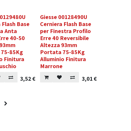
00129480U
Giesse 00128490U
a Flash Base
Cerniera Flash Base
za Anta
per Finestra Profilo
Erre 40-50
Erre 40 Reversibile
a 93mm
Altezza 93mm
 75-85Kg
Portata 75-85Kg
o Finitura
Alluminio Finitura
uschio
Marrone
3,52
€
3,01
€