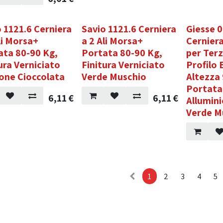
 1121.6 Cerniera
Savio 1121.6 Cerniera
Giesse 
li Morsa+
a 2 Ali Morsa+
Cernier
ata 80-90 Kg,
Portata 80-90 Kg,
per Ter
ura Verniciato
Finitura Verniciato
Profilo 
one Cioccolata
Verde Muschio
Altezz
Portata
6,11
€
6,11
€
Allumini
Verde M
1
2
3
4
5