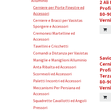
Alluminio
2 Ali
Cerniere per Porte Finestre ed
Prof
Accessori
80-9
Vern
Cerniere e Bracci per Vasistas
Sporgere e Accessori
Cremonesi Martelline ed
Accessori
Tavellini e Cricchetti
Comandi a Distanza per Vasistas
Savi
Maniglie e Maniglioni Alluminio
Cerni
Anta Ribalta ed Accessori
Prof
Scorrevoli ed Accessori
Terz
Paletti Incontri ed Accessori
80-9
Vern
Meccanismi Per Persiana ed
Accessori
Squadrette Cavallotti ed Angoli
Pressori