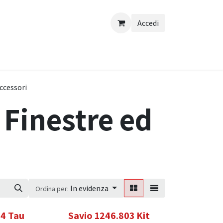
Accedi
ccessori
 Finestre ed
In evidenza
Ordina per:
24 Tau
Savio 1246.803 Kit