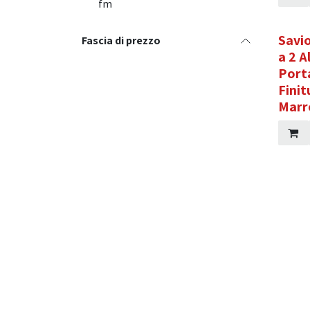
fm
Savio
Fascia di prezzo
a 2 A
Port
Finit
Marr