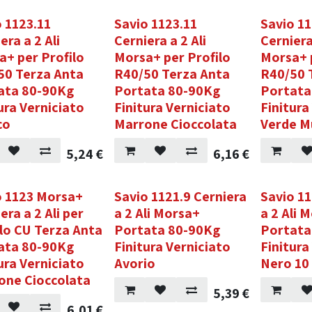
 1123.11
Savio 1123.11
Savio 11
era a 2 Ali
Cerniera a 2 Ali
Cerniera
a+ per Profilo
Morsa+ per Profilo
Morsa+ 
50 Terza Anta
R40/50 Terza Anta
R40/50 
ata 80-90Kg
Portata 80-90Kg
Portata
ura Verniciato
Finitura Verniciato
Finitura
co
Marrone Cioccolata
Verde M
5,24
€
6,16
€
o 1123 Morsa+
Savio 1121.9 Cerniera
Savio 11
era a 2 Ali per
a 2 Ali Morsa+
a 2 Ali 
lo CU Terza Anta
Portata 80-90Kg
Portata
ata 80-90Kg
Finitura Verniciato
Finitura
ura Verniciato
Avorio
Nero 10
one Cioccolata
5,39
€
6,01
€