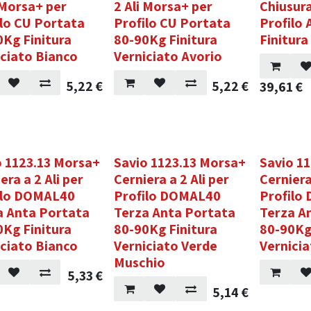
 Morsa+ per
2 Ali Morsa+ per
Chiusura
ilo CU Portata
Profilo CU Portata
Profilo 
0Kg Finitura
80-90Kg Finitura
Finitura
iciato Bianco
Verniciato Avorio
5,22
€
5,22
€
39,61
€
o 1123.13 Morsa+
Savio 1123.13 Morsa+
Savio 1
era a 2 Ali per
Cerniera a 2 Ali per
Cerniera
ilo DOMAL40
Profilo DOMAL40
Profilo
a Anta Portata
Terza Anta Portata
Terza A
0Kg Finitura
80-90Kg Finitura
80-90Kg
iciato Bianco
Verniciato Verde
Vernicia
Muschio
5,33
€
5,14
€