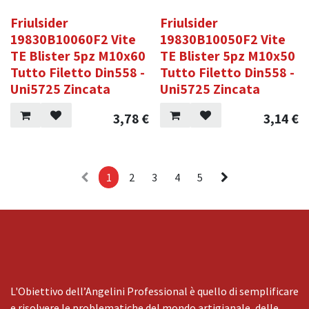
Friulsider
Friulsider
19830B10060F2 Vite
19830B10050F2 Vite
TE Blister 5pz M10x60
TE Blister 5pz M10x50
Tutto Filetto Din558 -
Tutto Filetto Din558 -
Uni5725 Zincata
Uni5725 Zincata
3,78
€
3,14
€
1
2
3
4
5
L'Obiettivo dell’Angelini Professional è quello di semplificare
e risolvere le problematiche del mondo artigianale, delle