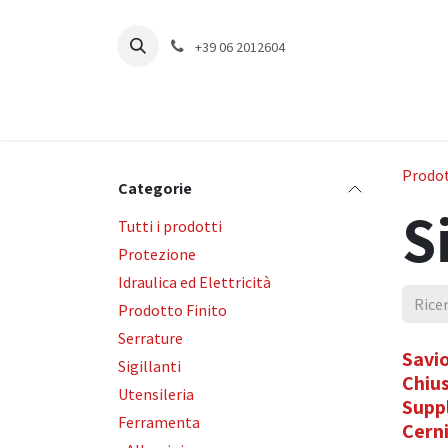
Passa al contenuto
+39 06 2012604
Prodot
Categorie
S
Tutti i prodotti
Protezione
Idraulica ed Elettricità
Prodotto Finito
Serrature
Savi
Sigillanti
Chiu
Utensileria
Supp
Ferramenta
Cern