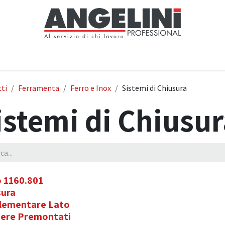
Home
Negozio
Servizi
Notizie
Chi siamo
Contattaci
ti
Ferramenta
Ferro e Inox
Sistemi di Chiusura
istemi di Chiusu
o 1160.801
sura
lementare Lato
iere Premontati