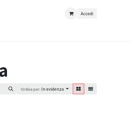
Accedi
ra
In evidenza
Ordina per: