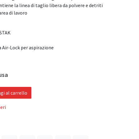
ntiene la linea di taglio libera da polvere e detriti
area di lavoro
-STAK
 Air-Lock per aspirazione
usa
i al carrello
eri