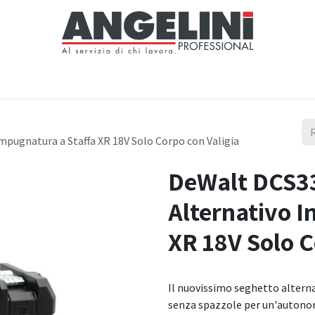
Home
Negozio
Servizi
Notizie
Chi siamo
Contattaci
pugnatura a Staffa XR 18V Solo Corpo con Valigia
DeWalt DCS3
Alternativo I
XR 18V Solo C
Il nuovissimo seghetto altern
senza spazzole per un'autonom