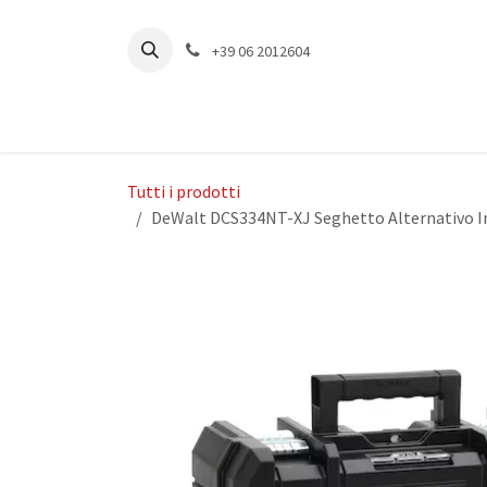
Passa al contenuto
+39 06 2012604
Tutti i prodotti
DeWalt DCS334NT-XJ Seghetto Alternativo Im