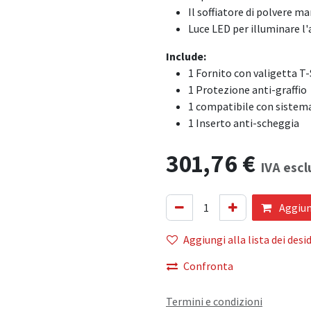
Il soffiatore di polvere ma
Luce LED per illuminare l'
Include:
1 Fornito con valigetta T
1 Protezione anti-graffio
1 compatibile con sistema
1 Inserto anti-scheggia
301,76
€
IVA escl
Aggiung
Aggiungi alla lista dei desid
Confronta
Termini e condizioni