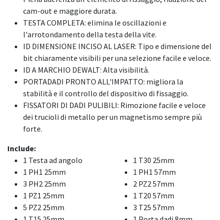
cam-out e maggiore durata.
TESTA COMPLETA: elimina le oscillazioni e
l'arrotondamento della testa della vite.
ID DIMENSIONE INCISO AL LASER: Tipo e dimensione del
bit chiaramente visibili per una selezione facile e veloce.
ID A MARCHIO DEWALT: Alta visibilità.
PORTADADI PRONTO ALL'IMPATTO: migliora la
stabilità e il controllo del dispositivo di fissaggio.
FISSATORI DI DADI PULIBILI: Rimozione facile e veloce
dei trucioli di metallo per un magnetismo sempre più
forte.
Include:
1 Testa ad angolo
1 T30 25mm
1 PH1 25mm
1 PH1 57mm
3 PH2 25mm
2 PZ2 57mm
1 PZ1 25mm
1 T20 57mm
5 PZ2 25mm
3 T25 57mm
1 T15 25mm
1 Porta dadi 8mm