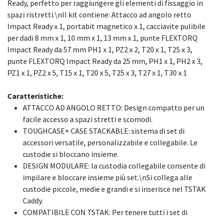
Ready, perfetto per raggiungere gli elementi di fissaggio in
spazi ristretti.\nIl kit contiene: Attacco ad angolo retto
Impact Ready x 1, portabit magnetico x 1, cacciavite pulibile
per dadi 8 mm x 1, 10 mm x 1, 13 mm x 1, punte FLEXTORQ
Impact Ready da 57 mm PH1 x 1, PZ2 x 2, T20 x 1, T25 x 3,
punte FLEXTORQ Impact Ready da 25 mm, PH1 x 1, PH2 x 3,
PZ1 x 1, PZ2 x 5, T15 x 1, T20 x 5, T25 x 3, T27 x 1, T30 x 1
Caratteristiche:
ATTACCO AD ANGOLO RETTO: Design compatto per un
facile accesso a spazi stretti e scomodi.
TOUGHCASE+ CASE STACKABLE: sistema di set di
accessori versatile, personalizzabile e collegabile. Le
custodie si bloccano insieme.
DESIGN MODULARE: la custodia collegabile consente di
impilare e bloccare insieme più set.\nSi collega alle
custodie piccole, medie e grandi e si inserisce nel TSTAK
Caddy.
COMPATIBILE CON TSTAK: Per tenere tutti i set di