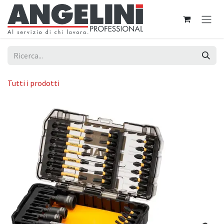
Passa al contenuto
Tutti i prodotti