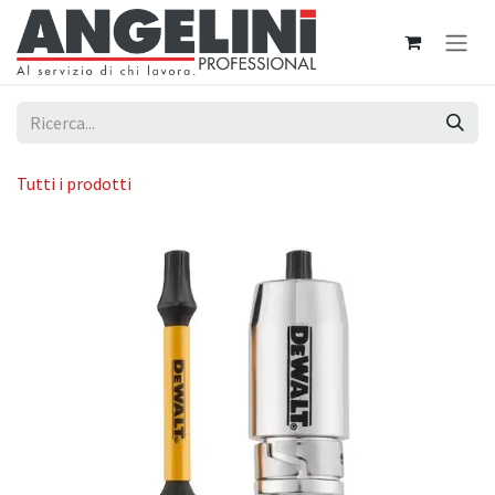
Passa al contenuto
Tutti i prodotti