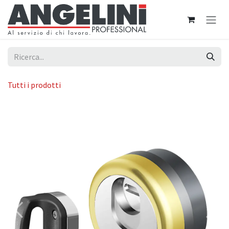
Passa al contenuto
Tutti i prodotti