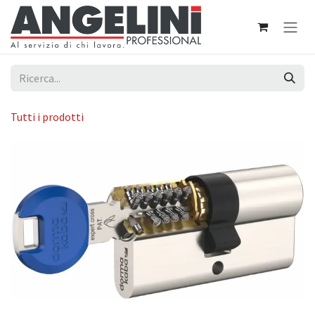
Passa al contenuto
Tutti i prodotti