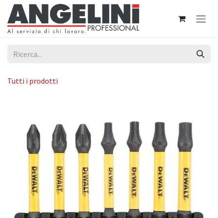
Passa al contenuto
Tutti i prodotti