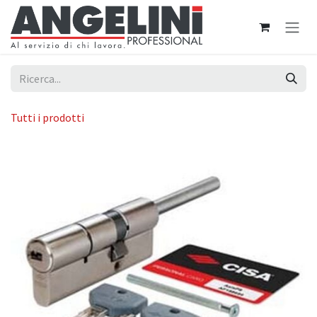
Passa al contenuto
Tutti i prodotti