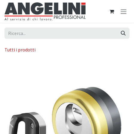
Passa al contenuto
Tutti i prodotti