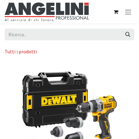
Passa al contenuto
Tutti i prodotti