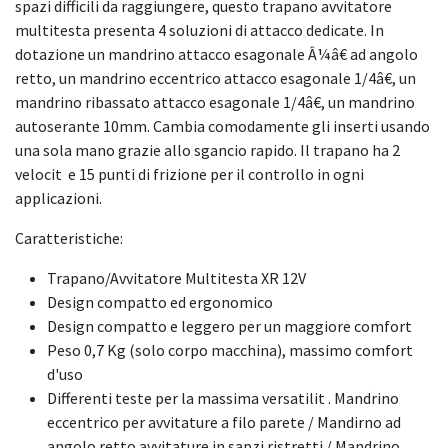
spazi difficili da raggiungere, questo trapano avvitatore
multitesta presenta 4 soluzioni di attacco dedicate. In
dotazione un mandrino attacco esagonale Â¼â€ ad angolo
retto, un mandrino eccentrico attacco esagonale 1/4â€, un
mandrino ribassato attacco esagonale 1/4â€, un mandrino
autoserante 10mm. Cambia comodamente gli inserti usando
una sola mano grazie allo sgancio rapido. Il trapano ha 2
velocit e 15 punti di frizione per il controllo in ogni
applicazioni.
Caratteristiche:
Trapano/Avvitatore Multitesta XR 12V
Design compatto ed ergonomico
Design compatto e leggero per un maggiore comfort
Peso 0,7 Kg (solo corpo macchina), massimo comfort
d'uso
Differenti teste per la massima versatilit . Mandrino
eccentrico per avvitature a filo parete / Mandirno ad
angolo retto avvitature in sapzi ristretti / Mandrino