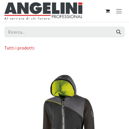
Passa al contenuto
Tutti i prodotti