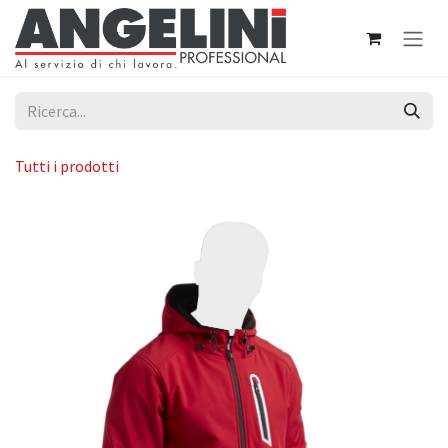
Passa al contenuto
Tutti i prodotti