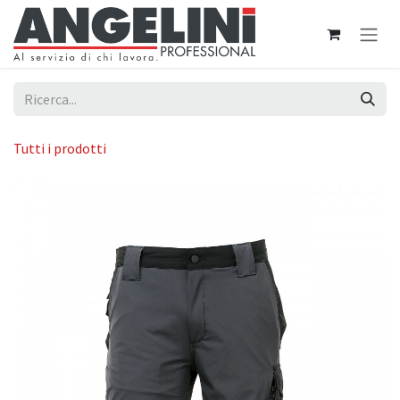
Passa al contenuto
Tutti i prodotti