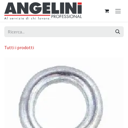
Passa al contenuto
Tutti i prodotti