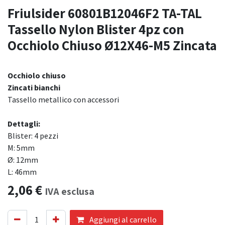
Friulsider 60801B12046F2 TA-TAL
Tassello Nylon Blister 4pz con
Occhiolo Chiuso Ø12X46-M5 Zincata
Occhiolo chiuso
Zincati bianchi
Tassello metallico con accessori
Dettagli:
​Blister: 4 pezzi
M: 5mm
Ø: 12mm
L: 46mm
2,06
€
IVA esclusa
Aggiungi al carrello