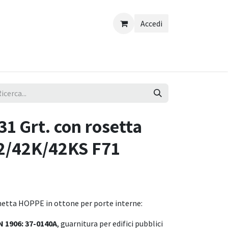
Accedi
1 Grt. con rosetta
2/42K/42KS F71
hetta HOPPE in ottone per porte interne:
N 1906: 37-0140A
, guarnitura per edifici pubblici