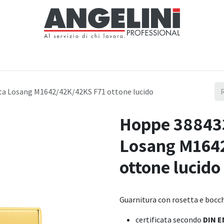
Home
Negozio
Servizi
Notizie
Chi siamo
Contattaci
ta Losang M1642/42K/42KS F71 ottone lucido
Hoppe 388433
Losang M164
ottone lucido
Guarnitura con rosetta e bocc
certificata secondo
DIN E