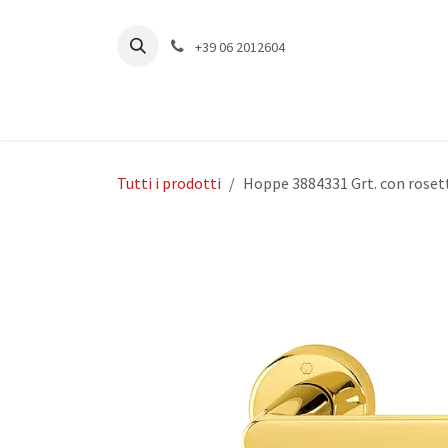
Passa al contenuto
+39 06 2012604
Tutti i prodotti
Hoppe 3884331 Grt. con roset