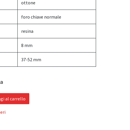
ottone
foro chiave normale
resina
8 mm
37-52 mm
sa
i al carrello
eri