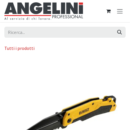
Passa al contenuto
Tutti i prodotti