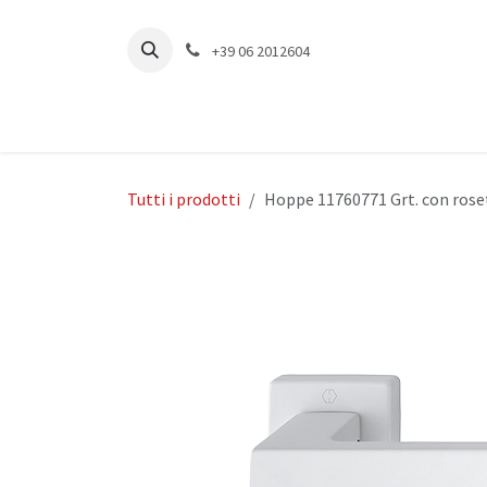
Passa al contenuto
+39 06 2012604
Tutti i prodotti
Hoppe 11760771 Grt. con rose