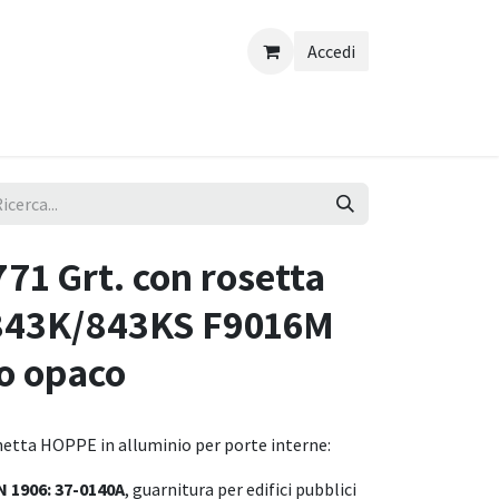
Accedi
71 Grt. con rosetta
/843K/843KS F9016M
co opaco
hetta HOPPE in alluminio per porte interne:
N 1906: 37-0140A
, guarnitura per edifici pubblici