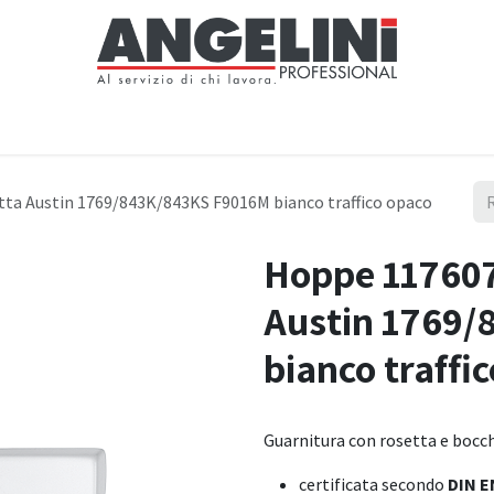
Home
Negozio
Servizi
Notizie
Chi siamo
Contattaci
tta Austin 1769/843K/843KS F9016M bianco traffico opaco
Hoppe 117607
Austin 1769
bianco traffi
Guarnitura con rosetta e bocc
certificata secondo
DIN E