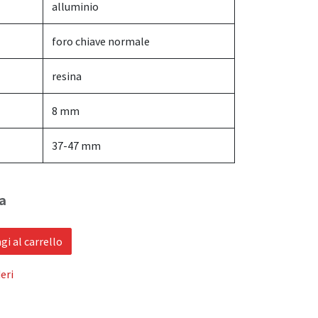
alluminio
foro chiave normale
resina
8 mm
37-47 mm
a
i al carrello
eri