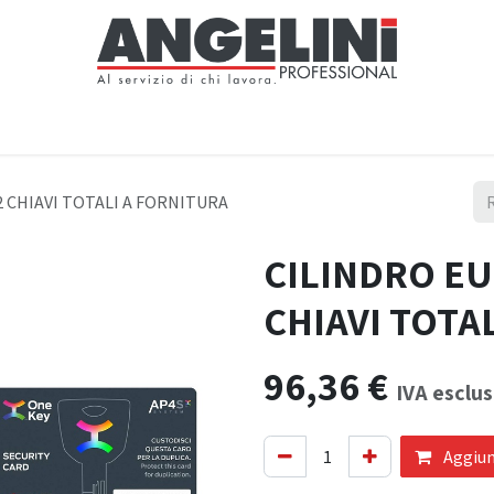
Home
Negozio
Servizi
Notizie
Chi siamo
Contattaci
2 CHIAVI TOTALI A FORNITURA
CILINDRO EU
CHIAVI TOTA
96,36
€
IVA esclu
Aggiung