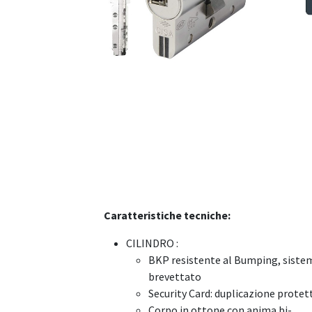
Caratteristiche tecniche:
CILINDRO :
BKP resistente al Bumping, siste
brevettato
Security Card: duplicazione protet
Corpo in ottone con anima bi-