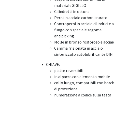
materiale SIGILLO
Cilindretti in ottone
Perni in acciaio carbonitrurato
Controperni in acciaio cilindrici e a
fungo con speciale sagoma
antipicking
Molle in bronzo fosforoso e acciai
Camma frizionata in acciaio
sinterizzato autolubrificante DIN
CHIAVE:
piatte reversibili
in alpacca con elemento mobile
collo lungo, compatibili con borch
di protezione
numerazione a codice sulla testa​