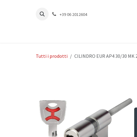
Passa al contenuto
+39 06 2012604
Tutti i prodotti
CILINDRO EUR AP4 30/30 MK 