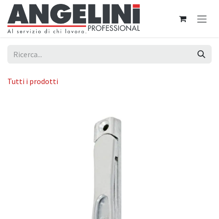
Passa al contenuto
Tutti i prodotti