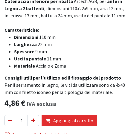
Catenaccio inferiore per ribalta
Artech AGB, per
ante in
Legno a 2 battenti
, dimensioni 110x22x9 mm, aria 12 mm,
interasse 13 mm, battuta 24 mm, uscita del puntale 11 mm.
Caratteristiche:
Dimensioni
110 mm
Larghezza
22 mm
Spessore
9 mm
Uscita puntale
11 mm
Materiale
Acciaio e Zama
Consigli utili per l'utilizzo ed il fissaggio del prodotto
Per il serramento in legno, le viti da utilizzare sono da 4x40
mm con filetto idoneo per la tipologia del materiale.
4,86
€
IVA esclusa
Aggiungi al carrello