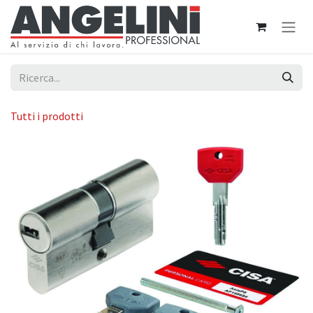
Passa al contenuto
Tutti i prodotti