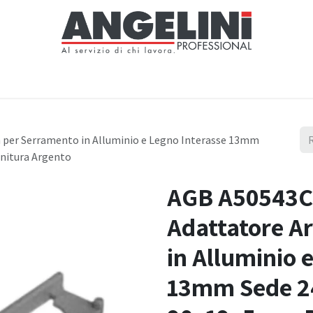
Home
Negozio
Servizi
Notizie
Chi siamo
Contattaci
 per Serramento in Alluminio e Legno Interasse 13mm
nitura Argento
AGB A50543C
Adattatore A
in Alluminio 
13mm Sede 