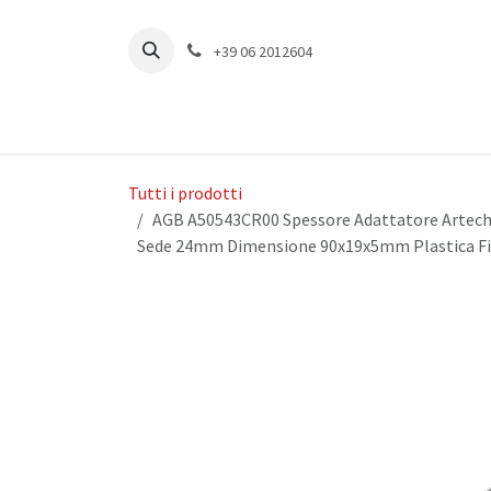
Passa al contenuto
+39 06 2012604
Tutti i prodotti
AGB A50543CR00 Spessore Adattatore Artech
Sede 24mm Dimensione 90x19x5mm Plastica Fi