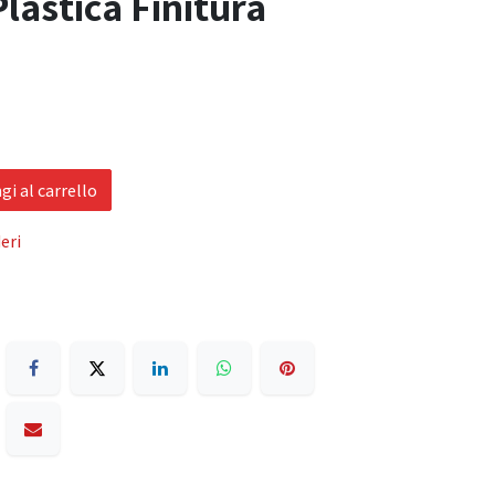
astica Finitura
i al carrello
eri