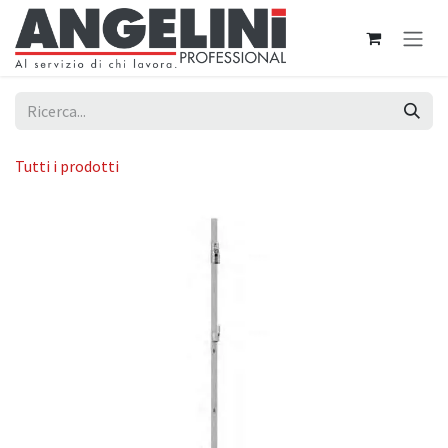
Passa al contenuto
Tutti i prodotti