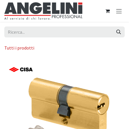
Passa al contenuto
Tutti i prodotti