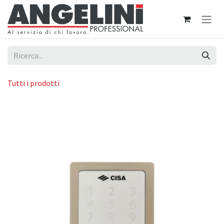
Passa al contenuto
Tutti i prodotti