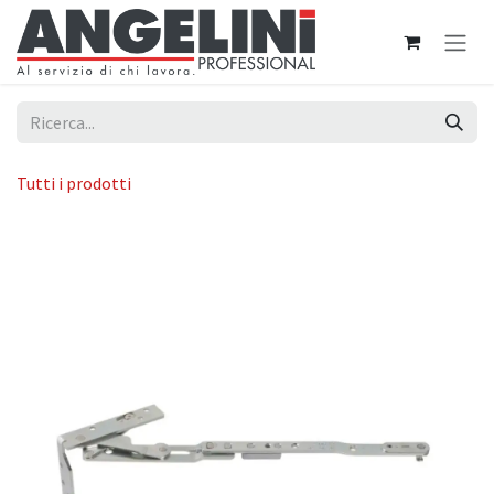
Passa al contenuto
Tutti i prodotti