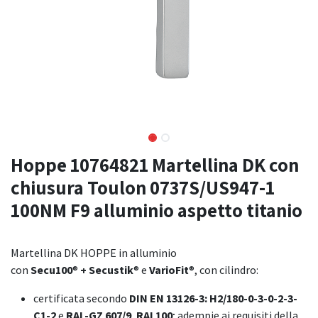
Hoppe 10764821 Martellina DK con
chiusura Toulon 0737S/US947-1
100NM F9 alluminio aspetto titanio
Martellina DK HOPPE in alluminio
con
Secu100
®
+ Secustik
® e
VarioFit
®, con cilindro:
certificata secondo
DIN EN 13126-3: H2/180-0-3-0-2-3-
C1-2
e
RAL-GZ 607/9
,
RAL100
; adempie ai requisiti della