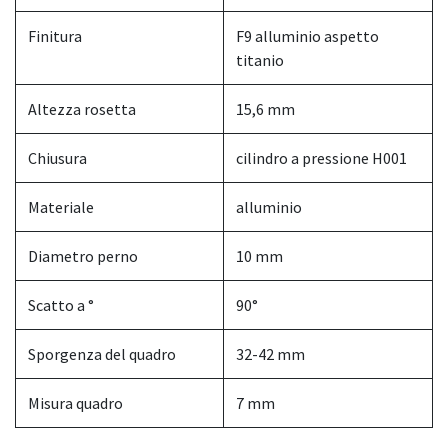
Finitura
F9 alluminio aspetto
titanio
Altezza rosetta
15,6 mm
Chiusura
cilindro a pressione H001
Materiale
alluminio
Diametro perno
10 mm
Scatto a °
90°
Sporgenza del quadro
32-42 mm
Misura quadro
7 mm