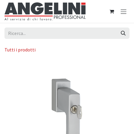
Passa al contenuto
Tutti i prodotti