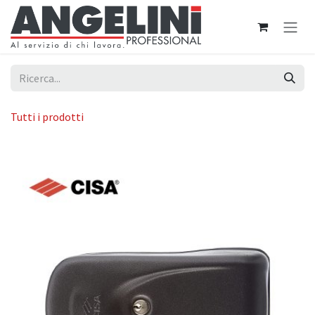
Passa al contenuto
Tutti i prodotti