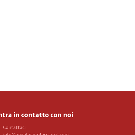
ntra in contatto con noi
Contattaci
info@angeliniprofessional.com