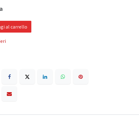
a
i al carrello
eri