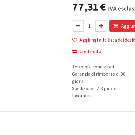
77,31
€
IVA esclus
Aggiung
Aggiungi alla lista dei desid
Confronta
Termini e condizioni
Garanzia di rimborso di 30
giorni
Spedizione: 2-3 giorni
lavorativi