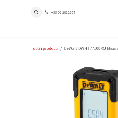
Passa al contenuto
+39 06 2012604
Tutti i prodotti
DeWalt DWHT77100-XJ Misurat