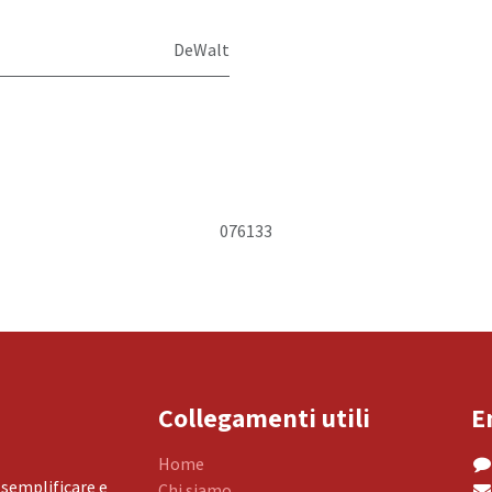
DeWalt
076133
Collegamenti utili
E
Home
 semplificare e
Chi siamo