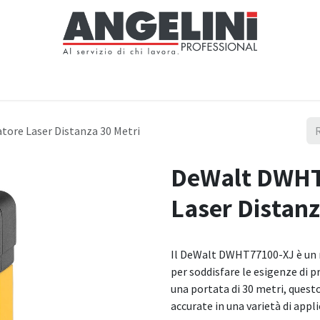
Home
Negozio
Servizi
Notizie
Chi siamo
Contattaci
ore Laser Distanza 30 Metri
DeWalt DWHT
Laser Distanz
Il DeWalt DWHT77100-XJ è un m
per soddisfare le esigenze di p
una portata di 30 metri, quest
accurate in una varietà di applic