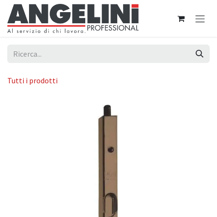
Passa al contenuto
Tutti i prodotti