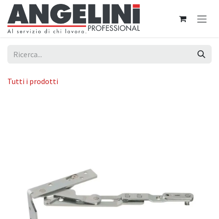
Passa al contenuto
Tutti i prodotti