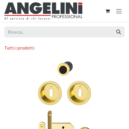
Passa al contenuto
Tutti i prodotti