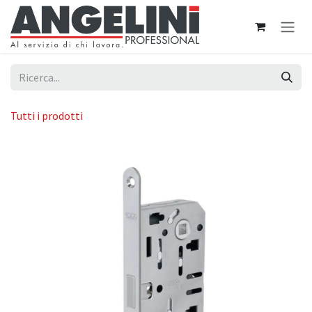
Passa al contenuto
Tutti i prodotti