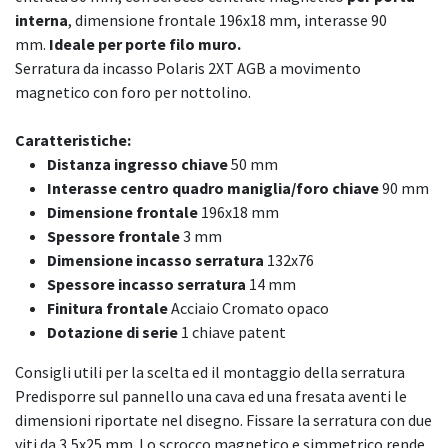
interna
, dimensione frontale 196x18 mm, interasse 90
mm.
Ideale per porte filo muro.
Serratura da incasso Polaris 2XT AGB a movimento
magnetico con foro per nottolino.
Caratteristiche:
Distanza ingresso chiave
50 mm
Interasse centro quadro maniglia/foro chiave
90 mm
Dimensione frontale
196x18 mm
Spessore frontale
3 mm
Dimensione incasso serratura
132x76
Spessore incasso serratura
14 mm
Finitura frontale
Acciaio Cromato opaco
Dotazione di serie
1 chiave patent
Consigli utili per la scelta ed il montaggio della serratura
Predisporre sul pannello una cava ed una fresata aventi le
dimensioni riportate nel disegno. Fissare la serratura con due
viti da 3,5x25 mm. Lo scrocco magnetico e simmetrico rende