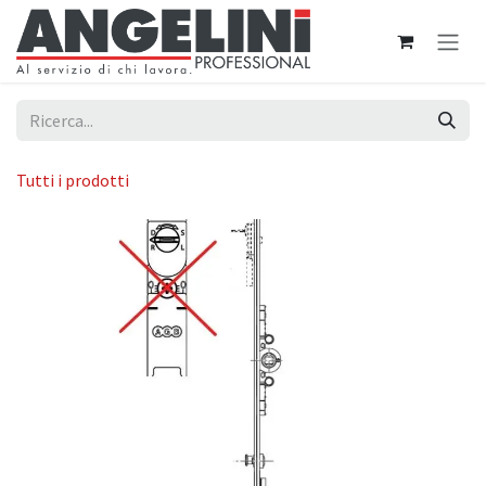
Passa al contenuto
Tutti i prodotti