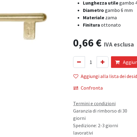
Lunghezza utile
gambo 
Diametro
gambo 6 mm
Materiale
zama
Finitura
ottonato
0,66
€
IVA esclusa
Aggiung
Aggiungi alla lista dei desid
Confronta
Termini e condizioni
Garanzia di rimborso di 30
giorni
Spedizione: 2-3 giorni
lavorativi