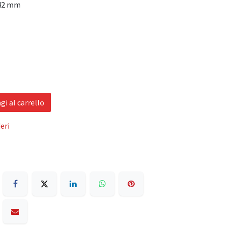
42 mm
i al carrello
eri