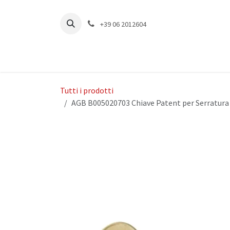
Passa al contenuto
+39 06 2012604
Tutti i prodotti
AGB B005020703 Chiave Patent per Serratura 