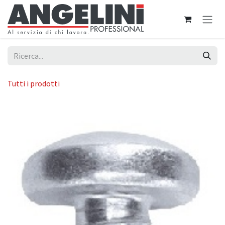
Passa al contenuto
Tutti i prodotti