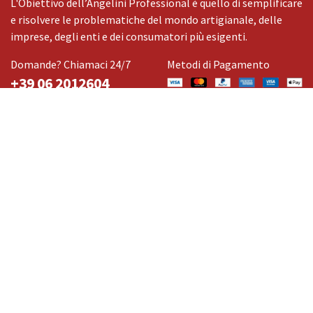
L'Obiettivo dell’Angelini Professional è quello di semplificare
e risolvere le problematiche del mondo artigianale, delle
imprese, degli enti e dei consumatori più esigenti.
Domande? Chiamaci 24/7
Metodi di Pagamento
+39 06 2012604
Collegamenti utili
Home
Chi siamo
Prodotti
Servizi
Politica sui cookie
Informativa sulla privacy
Condizioni di Vendita
Pagamento e Spedizioni
Lavora con noi