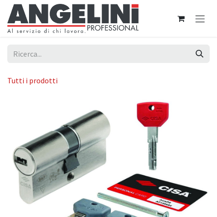
Passa al contenuto
Tutti i prodotti