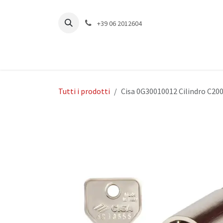
Passa al contenuto
+39 06 2012604
Tutti i prodotti
Cisa 0G30010012 Cilindro C20