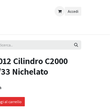
Accedi
012 Cilindro C2000
33 Nichelato
a
i al carrello