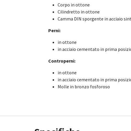
Corpo in ottone
Cilindretto in ottone
Camma DIN sporgente in acciaio sint
Perni:
in ottone
in acciaio cementato in prima posiz
Controperni:
in ottone
in acciaio cementato in prima posiz
Molle in bronzo fosforoso