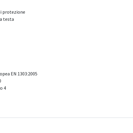
di protezione
a testa
opea EN 1303:2005
0
o 4