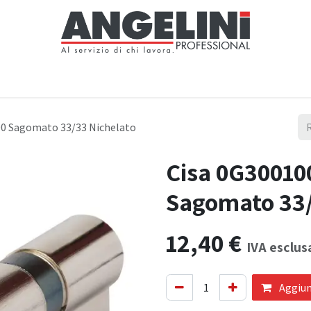
Home
Negozio
Servizi
Notizie
Chi siamo
Contattaci
00 Sagomato 33/33 Nichelato
Cisa 0G30010
Sagomato 33/
12,40
€
IVA esclus
Aggiung