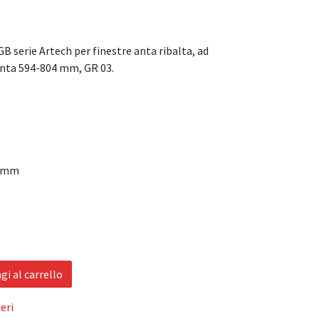
B serie Artech per finestre anta ribalta, ad
anta 594-804 mm, GR 03.
4 mm
i al carrello
eri