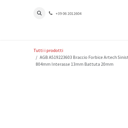
Passa al contenuto
+39 06 2012604
Tutti i prodotti
AGB A519223603 Braccio Forbice Artech Sinis
804mm Interasse 13mm Battuta 20mm