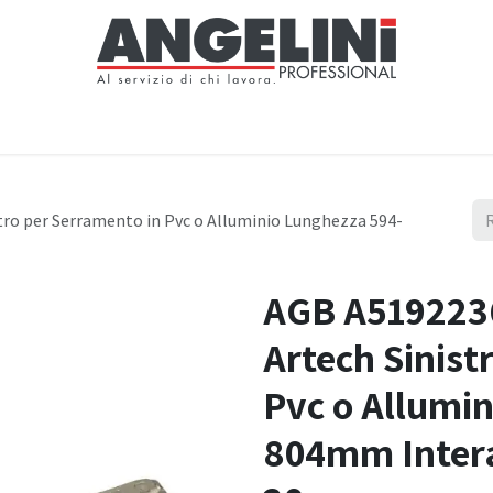
Home
Negozio
Servizi
Notizie
Chi siamo
Contattaci
tro per Serramento in Pvc o Alluminio Lunghezza 594-
AGB A5192236
Artech Sinist
Pvc o Allumi
804mm Inter