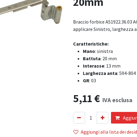
20mm
Braccio forbice A51922.36.03 AG
applicare Sinistro, larghezza 
Caratteristiche:
Mano
: sinistra
Battuta
: 20 mm
Interasse
: 13 mm
Larghezza anta
: 594-80
GR
: 03
5,11
€
IVA esclusa
Aggiung
Aggiungi alla lista dei desid