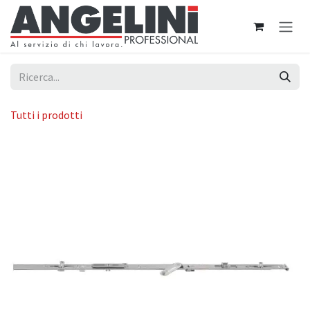
Passa al contenuto
Tutti i prodotti