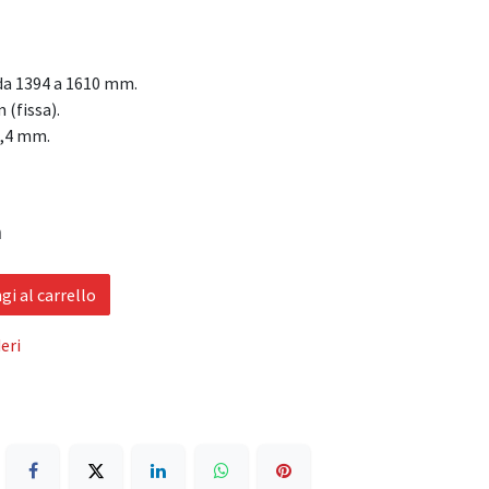
 da 1394 a 1610 mm.
 (fissa).
0,4 mm.
a
i al carrello
eri