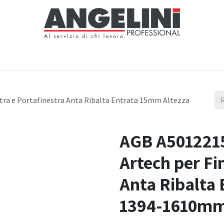
Home
Negozio
Servizi
Notizie
Chi siamo
Contattaci
ra e Portafinestra Anta Ribalta Entrata 15mm Altezza
AGB A501221
Artech per Fi
Anta Ribalta
1394-1610mm