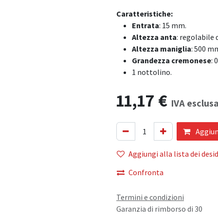
Caratteristiche:
Entrata
: 15 mm.
Altezza anta
: regolabile
Altezza maniglia
: 500 mm
Grandezza cremonese
: 
1 nottolino.
11,17
€
IVA esclus
Aggiung
Aggiungi alla lista dei desid
Confronta
Termini e condizioni
Garanzia di rimborso di 30