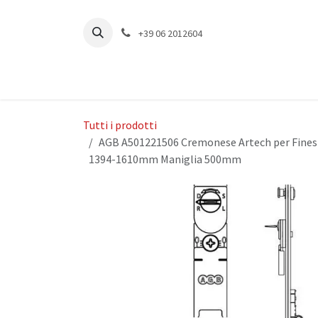
Passa al contenuto
+39 06 2012604
Tutti i prodotti
AGB A501221506 Cremonese Artech per Finest
1394-1610mm Maniglia 500mm