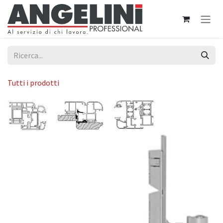
Passa al contenuto
Tutti i prodotti