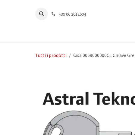
Passa al contenuto
+39 06 2012604
Tutti i prodotti
Cisa 0069000000CL Chiave Grez