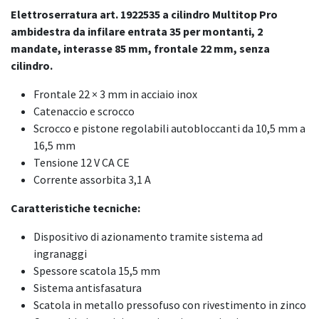
Elettroserratura art. 1922535 a cilindro Multitop Pro
ambidestra da infilare entrata 35 per montanti, 2
mandate, interasse 85 mm, frontale 22 mm, senza
cilindro.
Frontale 22 × 3 mm in acciaio inox
Catenaccio e scrocco
Scrocco e pistone regolabili autobloccanti da 10,5 mm a
16,5 mm
Tensione 12 V CA CE
Corrente assorbita 3,1 A
Caratteristiche tecniche:
Dispositivo di azionamento tramite sistema ad
ingranaggi
Spessore scatola 15,5 mm
Sistema antisfasatura
Scatola in metallo pressofuso con rivestimento in zinco