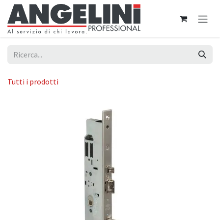
Passa al contenuto
Tutti i prodotti