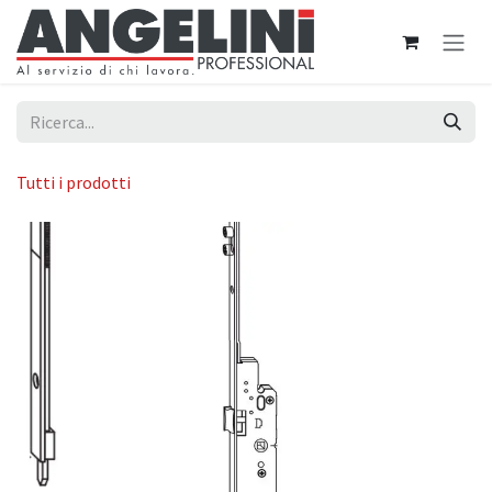
Passa al contenuto
Tutti i prodotti