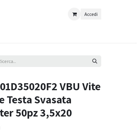
Accedi
7101D35020F2 VBU Vite
e Testa Svasata
ster 50pz 3,5x20
a