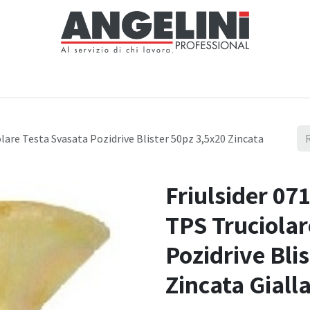
Home
Negozio
Servizi
Notizie
Chi siamo
Contattaci
lare Testa Svasata Pozidrive Blister 50pz 3,5x20 Zincata
Friulsider 0
TPS Truciolar
Pozidrive Bli
Zincata Giall