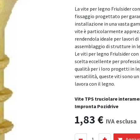
La vite per legno Friulsider c
fissaggio progettato per garan
installazione in una vasta gam
vite è particolarmente apprezza
rendendola ideale per lavori di
assemblaggio di strutture in l
Le viti per legno Friulsider c
scelta eccellente per professio
qualità per i loro progetti in l
versatilità, queste viti sono un
lavora con il legno.
Vite TPS truciolare interame
Impronta Pozidrive
1,83
€
IVA esclusa
Aggiung