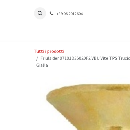
Passa al contenuto
+39 06 2012604
Tutti i prodotti
Friulsider 07101D35020F2 VBU Vite TPS Trucio
Gialla