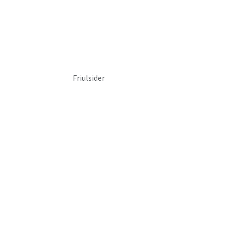
Friulsider
058389